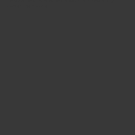
personalidad, capaces de transformar un espacio y
contar una historia.