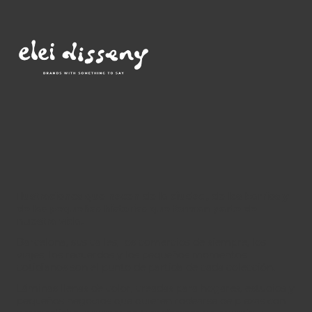
Ilustraciones que nacen de la ciudad, de los barrios y
de las pequeñas historias que forman parte de
nuestra vida.
Barcelona, sus calles, los comercios de siempre, los
viajes, los recuerdos y los pequeños momentos
cotidianos son el punto de partida de cada colección.
Láminas llenas de color, creadas para hogares, estudios y
pequeños negocios que quieren rodearse de piezas con