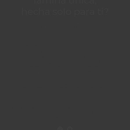
lámina única,
hecha solo para ti?
Así es como trabajo para crear
ilustraciones
personalizadas
1. Me escribes y empezamos a darle forma a tu idea.
2. Me cuentas qué te gustaría ilustrar… y si lo
necesitas, te ayudo a encontrar la mejor versión.
3. Acordamos el diseño, el formato (lámina, lámina +
marco, camiseta, totebag, imán…) y el precio.
4. Me envías algunas fotos de referencia.
5. Empiezo a ilustrar con todo el cariño del mundo.
6. Y cuando la veas… (aviso: suele ser amor a primera
vista).
Solo quedará enviártela para que encuentre su rincón
especial en tu casa.
Cada pieza es única, como la historia que hay detrás.
¡Sígueme! y empecemos a crear tu ilustración
personalizada