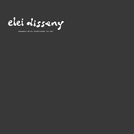
Ilustraciones que nacen de la ciudad, de los barrios y
de las pequeñas historias que forman parte de
nuestra vida.
Barcelona, sus calles, los comercios de siempre, los
viajes, los recuerdos y los pequeños momentos
cotidianos son el punto de partida de cada colección.
Láminas llenas de color, creadas para hogares, estudios y
pequeños negocios que quieren rodearse de piezas con