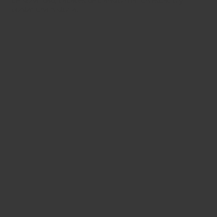
personalidad, capaces de transformar un espacio y
contar una historia.