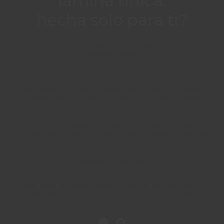
lámina única,
hecha solo para ti?
Así es como trabajo para crear
ilustraciones
personalizadas
1. Me escribes y empezamos a darle forma a tu idea.
2. Me cuentas qué te gustaría ilustrar… y si lo
necesitas, te ayudo a encontrar la mejor versión.
3. Acordamos el diseño, el formato (lámina, lámina +
marco, camiseta, totebag, imán…) y el precio.
4. Me envías algunas fotos de referencia.
5. Empiezo a ilustrar con todo el cariño del mundo.
6. Y cuando la veas… (aviso: suele ser amor a primera
vista).
Solo quedará enviártela para que encuentre su rincón
especial en tu casa.
Cada pieza es única, como la historia que hay detrás.
¡Sígueme! y empecemos a crear tu ilustración
personalizada