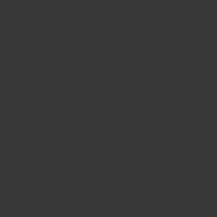
personalidad, capaces de transformar un espacio y
contar una historia.