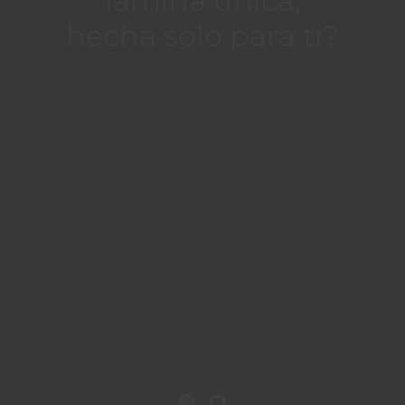
lámina única,
hecha solo para ti?
Así es como trabajo para crear
ilustraciones
personalizadas
1. Me escribes y empezamos a darle forma a tu idea.
2. Me cuentas qué te gustaría ilustrar… y si lo
necesitas, te ayudo a encontrar la mejor versión.
3. Acordamos el diseño, el formato (lámina, lámina +
marco, camiseta, totebag, imán…) y el precio.
4. Me envías algunas fotos de referencia.
5. Empiezo a ilustrar con todo el cariño del mundo.
6. Y cuando la veas… (aviso: suele ser amor a primera
vista).
Solo quedará enviártela para que encuentre su rincón
especial en tu casa.
Cada pieza es única, como la historia que hay detrás.
¡Sígueme! y empecemos a crear tu ilustración
personalizada