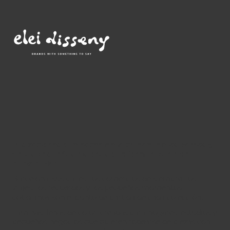
Ilustraciones que nacen de la ciudad, de los barrios y
de las pequeñas historias que forman parte de
nuestra vida.
Barcelona, sus calles, los comercios de siempre, los
viajes, los recuerdos y los pequeños momentos
cotidianos son el punto de partida de cada colección.
Láminas llenas de color, creadas para hogares, estudios y
pequeños negocios que quieren rodearse de piezas con